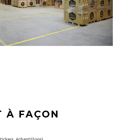
T À FAÇON
tickers, échantillons)