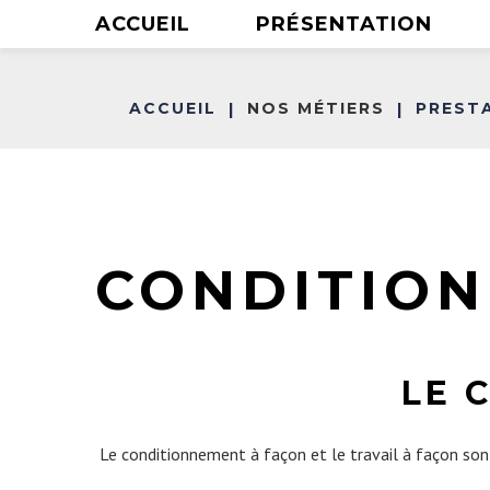
ACCUEIL
PRÉSENTATION
ACCUEIL
NOS MÉTIERS
PREST
Solutions logistiques
|
|
PRÉSENTATION
L’entreprise Dometrans vous propose une solut
logistique complète pour tous vos besoins :
stockage, transport, colisage, assemblage…
CONDITION
LE 
Le conditionnement à façon et le travail à façon sont