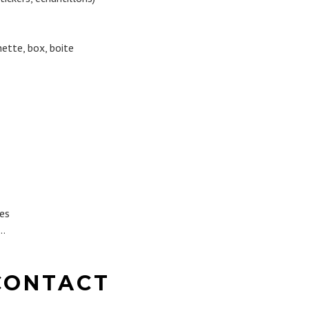
ette, box, boite
es
…
CONTACT