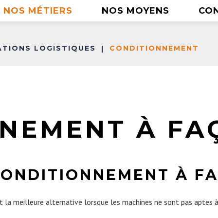
NOS MÉTIERS
NOS MOYENS
CO
ATIONS LOGISTIQUES
CONDITIONNEMENT
Prestations
|
E-commerce
logistiques
NOS MÉTIERS
Assemblage
Stockage
ion
Conditionnement
Conditionnement
Transport
Messagerie express
Logistique B to B
Marketing opérationnel
NEMENT À FA
Affrétement
Logistique E-commerce
Cross Docking
Logistique Marketing opérationnel
Stockage
CONDITIONNEMENT À F
Transport
 la meilleure alternative lorsque les machines ne sont pas aptes à 