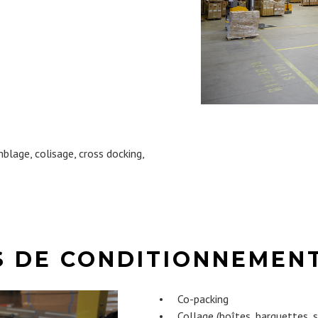
lage, colisage, cross docking,
 DE CONDITIONNEMEN
• Co-packing
• Collage (boîtes, barquettes, s